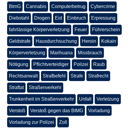
BtmG
Cannabis
Computerbetrug
Cybercrime
Diebstahl
Drogen
Eid
Einbruch
Erpressung
fahrlässige Körperverletzung
Feuer
Führerschein
Geldstrafe
Hausdurchsuchung
Heroin
Kokain
Körperverletzung
Marihuana
Missbrauch
Nötigung
Pflichtverteidiger
Polizei
Raub
Rechtsanwalt
Strafbefehl
Strafe
Strafrecht
Straftat
Straßenverkehr
Trunkenheit im Straßenverkehr
Unfall
Verletzung
Verstoß
Verstoß gegen das BtMG
Vorladung
Vorladung zur Polizei
Zoll