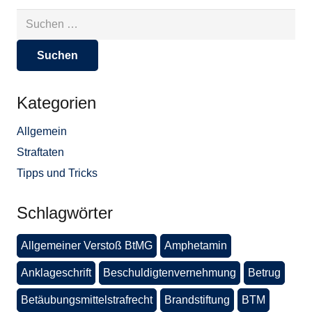
Suchen
nach:
Kategorien
Allgemein
Straftaten
Tipps und Tricks
Schlagwörter
Allgemeiner Verstoß BtMG
Amphetamin
Anklageschrift
Beschuldigtenvernehmung
Betrug
Betäubungsmittelstrafrecht
Brandstiftung
BTM