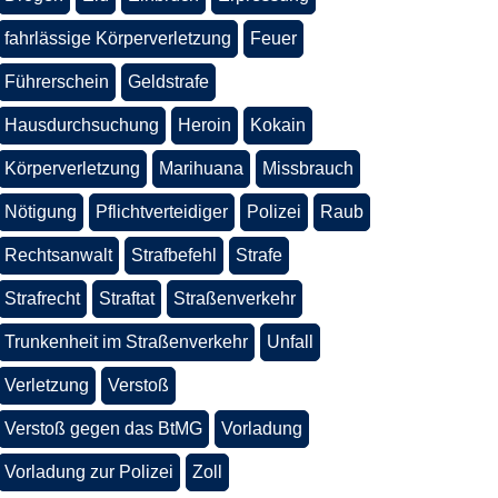
fahrlässige Körperverletzung
Feuer
Führerschein
Geldstrafe
Hausdurchsuchung
Heroin
Kokain
Körperverletzung
Marihuana
Missbrauch
Nötigung
Pflichtverteidiger
Polizei
Raub
Rechtsanwalt
Strafbefehl
Strafe
Strafrecht
Straftat
Straßenverkehr
Trunkenheit im Straßenverkehr
Unfall
Verletzung
Verstoß
Verstoß gegen das BtMG
Vorladung
Vorladung zur Polizei
Zoll