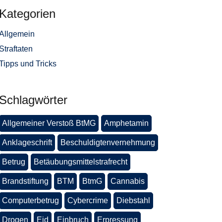
Kategorien
Allgemein
Straftaten
Tipps und Tricks
Schlagwörter
Allgemeiner Verstoß BtMG
Amphetamin
Anklageschrift
Beschuldigtenvernehmung
Betrug
Betäubungsmittelstrafrecht
Brandstiftung
BTM
BtmG
Cannabis
Computerbetrug
Cybercrime
Diebstahl
Drogen
Eid
Einbruch
Erpressung